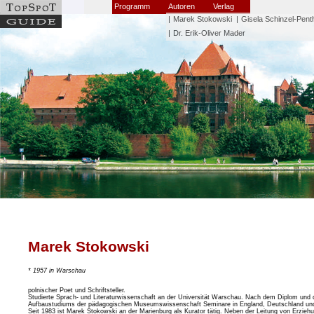
Programm
Autoren
Verlag
|
Marek Stokowski
|
Gisela Schinzel-Pent
|
Dr. Erik-Oliver Mader
Marek Stokowski
* 1957 in Warschau
polnischer Poet und Schriftsteller.
Studierte Sprach- und Literaturwissenschaft an der Universität Warschau. Nach dem Diplom und
Aufbaustudiums der pädagogischen Museumswissenschaft Seminare in England, Deutschland u
Seit 1983 ist Marek Stokowski an der Marienburg als Kurator tätig. Neben der Leitung von Erzieh