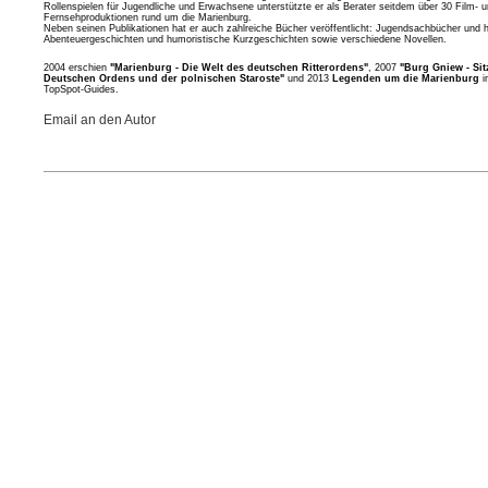
Rollenspielen für Jugendliche und Erwachsene unterstützte er als Berater seitdem über 30 Film- 
Fernsehproduktionen rund um die Marienburg.
Neben seinen Publikationen hat er auch zahlreiche Bücher veröffentlicht: Jugendsachbücher und 
Abenteuergeschichten und humoristische Kurzgeschichten sowie verschiedene Novellen.
2004 erschien
"Marienburg - Die Welt des deutschen Ritterordens"
, 2007
"Burg Gniew - Si
Deutschen Ordens und der polnischen Staroste"
und 2013
Legenden um die Marienburg
i
TopSpot-Guides.
Email an den Autor