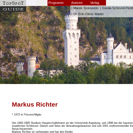
Programm
Autoren
Verlag
|
Marek Stokowski
|
Gisela Schinzel-Pent
|
Dr. Erik-Oliver Mader
Markus Richter
* 1972 in Füssen/Allgäu
Von 1992-1995 Studium Hauptschullehramt an der Universität Augsburg, seit 1996 bei der bayeris
staatlichen Schlösser, Gärten und Seen als Verwaltungsbeamter und seit 2001 stellvertretender K
Neuschwanstein.
Markus Richter ist verheiratet und hat drei Kinder.