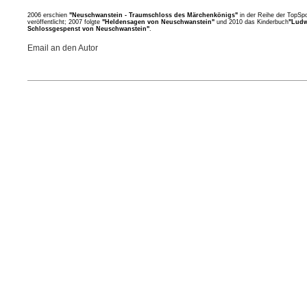
2006 erschien
"Neuschwanstein - Traumschloss des Märchenkönigs"
in der Reihe der TopSp
veröffentlicht; 2007 folgte
"Heldensagen von Neuschwanstein"
und 2010 das Kinderbuch
"Ludw
Schlossgespenst von Neuschwanstein"
.
Email an den Autor