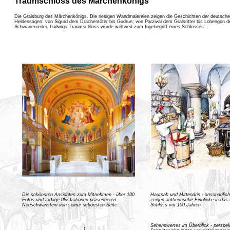
Traumschloss des Märchenkönigs
Die Gralsburg des Märchenkönigs. Die riesigen Wandmalereien zeigen die Geschichten der deutsch
Heldensagen: von Sigurd dem Drachentöter bis Gudrun; von Parzival dem Gralsritter bis Lohengrin 
Schwanenreiter. Ludwigs Traumschloss wurde weltweit zum Ingebegriff eines Schlosses...
Die schönsten Ansichten zum Mitnehmen - über 100
Hautnah und Mittendrin - anschauliche
Fotos und farbige Illustrationen präsentieren
zeigen authentische Einblicke in da
Neuschwanstein von seiner schönsten Seite.
Schloss vor 100 Jahren.
Sehenswertes im Überblick - perspek