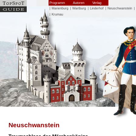
Programm
Autoren
Verlag
|
Marienburg
|
Wartburg
|
Linderhof
|
Neuschwanstein
|
|
Krumau
Neuschwanstein