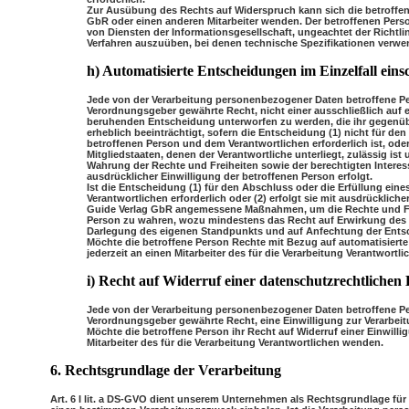
Zur Ausübung des Rechts auf Widerspruch kann sich die betroffene
GbR oder einen anderen Mitarbeiter wenden. Der betroffenen Pers
von Diensten der Informationsgesellschaft, ungeachtet der Richtlin
Verfahren auszuüben, bei denen technische Spezifikationen verwe
h) Automatisierte Entscheidungen im Einzelfall einsc
Jede von der Verarbeitung personenbezogener Daten betroffene P
Verordnungsgeber gewährte Recht, nicht einer ausschließlich auf ei
beruhenden Entscheidung unterworfen zu werden, die ihr gegenüber
erheblich beeinträchtigt, sofern die Entscheidung (1) nicht für de
betroffenen Person und dem Verantwortlichen erforderlich ist, ode
Mitgliedstaaten, denen der Verantwortliche unterliegt, zulässig 
Wahrung der Rechte und Freiheiten sowie der berechtigten Interess
ausdrücklicher Einwilligung der betroffenen Person erfolgt.
Ist die Entscheidung (1) für den Abschluss oder die Erfüllung ein
Verantwortlichen erforderlich oder (2) erfolgt sie mit ausdrückliche
Guide Verlag GbR angemessene Maßnahmen, um die Rechte und Frei
Person zu wahren, wozu mindestens das Recht auf Erwirkung des Ei
Darlegung des eigenen Standpunkts und auf Anfechtung der Ents
Möchte die betroffene Person Rechte mit Bezug auf automatisiert
jederzeit an einen Mitarbeiter des für die Verarbeitung Verantwortl
i) Recht auf Widerruf einer datenschutzrechtlichen 
Jede von der Verarbeitung personenbezogener Daten betroffene P
Verordnungsgeber gewährte Recht, eine Einwilligung zur Verarbei
Möchte die betroffene Person ihr Recht auf Widerruf einer Einwilli
Mitarbeiter des für die Verarbeitung Verantwortlichen wenden.
6. Rechtsgrundlage der Verarbeitung
Art. 6 I lit. a DS-GVO dient unserem Unternehmen als Rechtsgrundlage für 