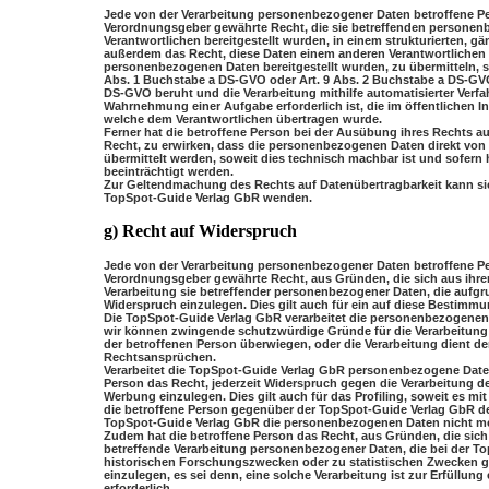
Jede von der Verarbeitung personenbezogener Daten betroffene P
Verordnungsgeber gewährte Recht, die sie betreffenden personen
Verantwortlichen bereitgestellt wurden, in einem strukturierten, 
außerdem das Recht, diese Daten einem anderen Verantwortlichen
personenbezogenen Daten bereitgestellt wurden, zu übermitteln, so
Abs. 1 Buchstabe a DS-GVO oder Art. 9 Abs. 2 Buchstabe a DS-GVO
DS-GVO beruht und die Verarbeitung mithilfe automatisierter Verfahr
Wahrnehmung einer Aufgabe erforderlich ist, die im öffentlichen In
welche dem Verantwortlichen übertragen wurde.
Ferner hat die betroffene Person bei der Ausübung ihres Rechts a
Recht, zu erwirken, dass die personenbezogenen Daten direkt von
übermittelt werden, soweit dies technisch machbar ist und sofern 
beeinträchtigt werden.
Zur Geltendmachung des Rechts auf Datenübertragbarkeit kann sich 
TopSpot-Guide Verlag GbR wenden.
g) Recht auf Widerspruch
Jede von der Verarbeitung personenbezogener Daten betroffene P
Verordnungsgeber gewährte Recht, aus Gründen, die sich aus ihrer
Verarbeitung sie betreffender personenbezogener Daten, die aufgr
Widerspruch einzulegen. Dies gilt auch für ein auf diese Bestimmu
Die TopSpot-Guide Verlag GbR verarbeitet die personenbezogenen 
wir können zwingende schutzwürdige Gründe für die Verarbeitung 
der betroffenen Person überwiegen, oder die Verarbeitung dient 
Rechtsansprüchen.
Verarbeitet die TopSpot-Guide Verlag GbR personenbezogene Daten
Person das Recht, jederzeit Widerspruch gegen die Verarbeitung
Werbung einzulegen. Dies gilt auch für das Profiling, soweit es mi
die betroffene Person gegenüber der TopSpot-Guide Verlag GbR der
TopSpot-Guide Verlag GbR die personenbezogenen Daten nicht meh
Zudem hat die betroffene Person das Recht, aus Gründen, die sich 
betreffende Verarbeitung personenbezogener Daten, die bei der T
historischen Forschungszwecken oder zu statistischen Zwecken g
einzulegen, es sei denn, eine solche Verarbeitung ist zur Erfüllung
erforderlich.