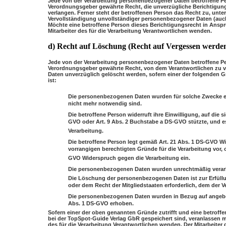
Jede von der Verarbeitung personenbezogener Daten betroffene P
Verordnungsgeber gewährte Recht, die unverzügliche Berichtigung
verlangen. Ferner steht der betroffenen Person das Recht zu, unte
Vervollständigung unvollständiger personenbezogener Daten (auch
Möchte eine betroffene Person dieses Berichtigungsrecht in Anspr
Mitarbeiter des für die Verarbeitung Verantwortlichen wenden.
d) Recht auf Löschung (Recht auf Vergessen werde
Jede von der Verarbeitung personenbezogener Daten betroffene P
Verordnungsgeber gewährte Recht, von dem Verantwortlichen zu v
Daten unverzüglich gelöscht werden, sofern einer der folgenden Grü
ist:
Die personenbezogenen Daten wurden für solche Zwecke erh
nicht mehr notwendig sind.
Die betroffene Person widerruft ihre Einwilligung, auf die 
GVO oder Art. 9 Abs. 2 Buchstabe a DS-GVO stützte, und es
Verarbeitung.
Die betroffene Person legt gemäß Art. 21 Abs. 1 DS-GVO Wi
vorrangigen berechtigten Gründe für die Verarbeitung vor, 
GVO Widerspruch gegen die Verarbeitung ein.
Die personenbezogenen Daten wurden unrechtmäßig verarb
Die Löschung der personenbezogenen Daten ist zur Erfüllu
oder dem Recht der Mitgliedstaaten erforderlich, dem der Ve
Die personenbezogenen Daten wurden in Bezug auf angebot
Abs. 1 DS-GVO erhoben.
Sofern einer der oben genannten Gründe zutrifft und eine betrof
bei der TopSpot-Guide Verlag GbR gespeichert sind, veranlassen möc
des für die Verarbeitung Verantwortlichen wenden. Der Mitarbeite