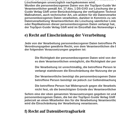
Löschverlangen unverzüglich nachgekommen wird.
Wurden die personenbezogenen Daten von der TopSpot-Guide Verl
Verantwortlicher gemäß Art. 17 Abs. 1 DS-GVO zur Löschung der pe
Guide Verlag GbR unter Berücksichtigung der verfügbaren Techn
Maßnahmen, auch technischer Art, um andere für die Datenverarbei
personenbezogenen Daten verarbeiten, darüber in Kenntnis zu setz
Datenverarbeitung Verantwortlichen die Löschung sämtlicher Lin
oder Replikationen dieser personenbezogenen Daten verlangt hat, so
der TopSpot-Guide Verlag GbR wird im Einzelfall das Notwendige 
e) Recht auf Einschränkung der Verarbeitung
Jede von der Verarbeitung personenbezogener Daten betroffene P
Verordnungsgeber gewährte Recht, von dem Verantwortlichen die 
der folgenden Voraussetzungen gegeben ist:
Die Richtigkeit der personenbezogenen Daten wird von der b
es dem Verantwortlichen ermöglicht, die Richtigkeit der 
Die Verarbeitung ist unrechtmäßig, die betroffene Person
verlangt stattdessen die Einschränkung der Nutzung der 
Der Verantwortliche benötigt die personenbezogenen Daten 
betroffene Person benötigt sie jedoch zur Geltendmachun
Die betroffene Person hat Widerspruch gegen die Verarbeit
nicht fest, ob die berechtigten Gründe des Verantwortlic
Sofern eine der oben genannten Voraussetzungen gegeben ist und
personenbezogenen Daten, die bei der TopSpot-Guide Verlag GbR g
jederzeit an einen Mitarbeiter des für die Verarbeitung Verantwort
wird die Einschränkung der Verarbeitung veranlassen.
f) Recht auf Datenübertragbarkeit