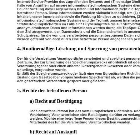
Internet-Service-Provider des zugreifenden Systems und (8) sonstige ähn
Falle von Angriffen auf unsere informationstechnologischen Systeme die
Bei der Nutzung dieser allgemeinen Daten und Informationen zieht die T
betroffene Person. Diese Informationen werden vielmehr benötigt, um (1) die
Inhalte unserer Internetseite sowie die Werbung für diese zu optimieren, (
informationstechnologischen Systeme und der Technik unserer Internetsei
Strafverfolgungsbehörden im Falle eines Cyberangriffes die zur Strafverf
anonym erhobenen Daten und Informationen werden durch die TopSpot-Guid
dem Ziel ausgewertet, den Datenschutz und die Datensicherheit in unsere
Schutzniveau für die von uns verarbeiteten personenbezogenen Daten sich
werden getrennt von allen durch eine betroffene Person angegebenen pe
4. Routinemäßige Löschung und Sperrung von personen
Der für die Verarbeitung Verantwortliche verarbeitet und speichert perso
Zeitraum, der zur Erreichung des Speicherungszwecks erforderlich ist ode
Verordnungsgeber oder einen anderen Gesetzgeber in Gesetzen oder Vorsch
unterliegt, vorgesehen wurde.
Entfällt der Speicherungszweck oder läuft eine vom Europäischen Richtl
zuständigen Gesetzgeber vorgeschriebene Speicherfrist ab, werden die
den gesetzlichen Vorschriften gesperrt oder gelöscht.
5. Rechte der betroffenen Person
a) Recht auf Bestätigung
Jede betroffene Person hat das vom Europäischen Richtlinien- un
Verarbeitung Verantwortlichen eine Bestätigung darüber zu verlan
werden. Möchte eine betroffene Person dieses Bestätigungsrecht i
Mitarbeiter des für die Verarbeitung Verantwortlichen wenden.
b) Recht auf Auskunft