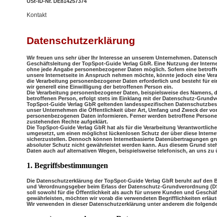
USt-ID-Nr. DE814257374
Kontakt
Datenschutzerklärung
Wir freuen uns sehr über Ihr Interesse an unserem Unternehmen. Datensch
Geschäftsleitung der TopSpot-Guide Verlag GbR. Eine Nutzung der Interne
ohne jede Angabe personenbezogener Daten möglich. Sofern eine betrof
unsere Internetseite in Anspruch nehmen möchte, könnte jedoch eine Vera
die Verarbeitung personenbezogener Daten erforderlich und besteht für ei
wir generell eine Einwilligung der betroffenen Person ein.
Die Verarbeitung personenbezogener Daten, beispielsweise des Namens, d
betroffenen Person, erfolgt stets im Einklang mit der Datenschutz-Grund
TopSpot-Guide Verlag GbR geltenden landesspezifischen Datenschutzbes
unser Unternehmen die Öffentlichkeit über Art, Umfang und Zweck der vo
personenbezogenen Daten informieren. Ferner werden betroffene Personen
zustehenden Rechte aufgeklärt.
Die TopSpot-Guide Verlag GbR hat als für die Verarbeitung Verantwortlic
umgesetzt, um einen möglichst lückenlosen Schutz der über diese Intern
sicherzustellen. Dennoch können Internetbasierte Datenübertragungen gru
absoluter Schutz nicht gewährleistet werden kann. Aus diesem Grund steh
Daten auch auf alternativen Wegen, beispielsweise telefonisch, an uns zu 
1. Begriffsbestimmungen
Die Datenschutzerklärung der TopSpot-Guide Verlag GbR beruht auf den Beg
und Verordnungsgeber beim Erlass der Datenschutz-Grundverordnung (D
soll sowohl für die Öffentlichkeit als auch für unsere Kunden und Geschäf
gewährleisten, möchten wir vorab die verwendeten Begrifflichkeiten erläut
Wir verwenden in dieser Datenschutzerklärung unter anderem die folgende