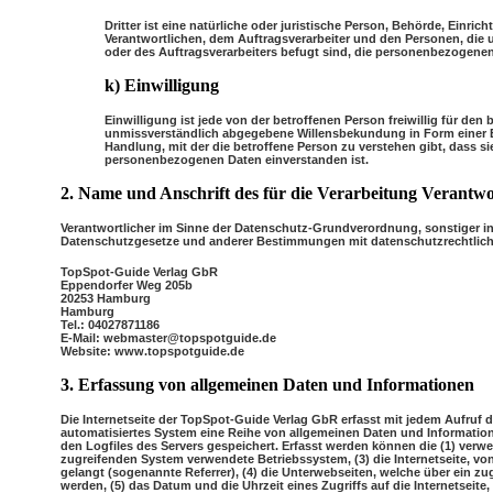
Dritter ist eine natürliche oder juristische Person, Behörde, Einri
Verantwortlichen, dem Auftragsverarbeiter und den Personen, die 
oder des Auftragsverarbeiters befugt sind, die personenbezogenen
k) Einwilligung
Einwilligung ist jede von der betroffenen Person freiwillig für den
unmissverständlich abgegebene Willensbekundung in Form einer E
Handlung, mit der die betroffene Person zu verstehen gibt, dass si
personenbezogenen Daten einverstanden ist.
2. Name und Anschrift des für die Verarbeitung Verantwo
Verantwortlicher im Sinne der Datenschutz-Grundverordnung, sonstiger i
Datenschutzgesetze und anderer Bestimmungen mit datenschutzrechtliche
TopSpot-Guide Verlag GbR
Eppendorfer Weg 205b
20253 Hamburg
Hamburg
Tel.: 04027871186
E-Mail: webmaster@topspotguide.de
Website: www.topspotguide.de
3. Erfassung von allgemeinen Daten und Informationen
Die Internetseite der TopSpot-Guide Verlag GbR erfasst mit jedem Aufruf d
automatisiertes System eine Reihe von allgemeinen Daten und Informatio
den Logfiles des Servers gespeichert. Erfasst werden können die (1) ver
zugreifenden System verwendete Betriebssystem, (3) die Internetseite, vo
gelangt (sogenannte Referrer), (4) die Unterwebseiten, welche über ein zu
werden, (5) das Datum und die Uhrzeit eines Zugriffs auf die Internetseite, 