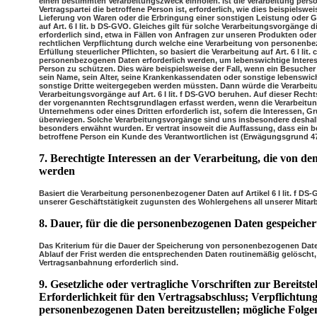
einen bestimmten Verarbeitungszweck einholen. Ist die Verarbeitung pers
Vertragspartei die betroffene Person ist, erforderlich, wie dies beispielswei
Lieferung von Waren oder die Erbringung einer sonstigen Leistung oder G
auf Art. 6 I lit. b DS-GVO. Gleiches gilt für solche Verarbeitungsvorgäng
erforderlich sind, etwa in Fällen von Anfragen zur unseren Produkten ode
rechtlichen Verpflichtung durch welche eine Verarbeitung von personenbez
Erfüllung steuerlicher Pflichten, so basiert die Verarbeitung auf Art. 6 I li
personenbezogenen Daten erforderlich werden, um lebenswichtige Interes
Person zu schützen. Dies wäre beispielsweise der Fall, wenn ein Besucher
sein Name, sein Alter, seine Krankenkassendaten oder sonstige lebenswic
sonstige Dritte weitergegeben werden müssten. Dann würde die Verarbeitun
Verarbeitungsvorgänge auf Art. 6 I lit. f DS-GVO beruhen. Auf dieser Rech
der vorgenannten Rechtsgrundlagen erfasst werden, wenn die Verarbeitun
Unternehmens oder eines Dritten erforderlich ist, sofern die Interessen, 
überwiegen. Solche Verarbeitungsvorgänge sind uns insbesondere deshalb
besonders erwähnt wurden. Er vertrat insoweit die Auffassung, dass ein 
betroffene Person ein Kunde des Verantwortlichen ist (Erwägungsgrund 4
7. Berechtigte Interessen an der Verarbeitung, die von de
werden
Basiert die Verarbeitung personenbezogener Daten auf Artikel 6 I lit. f DS
unserer Geschäftstätigkeit zugunsten des Wohlergehens all unserer Mitarb
8. Dauer, für die die personenbezogenen Daten gespeiche
Das Kriterium für die Dauer der Speicherung von personenbezogenen Daten
Ablauf der Frist werden die entsprechenden Daten routinemäßig gelöscht, 
Vertragsanbahnung erforderlich sind.
9. Gesetzliche oder vertragliche Vorschriften zur Bereits
Erforderlichkeit für den Vertragsabschluss; Verpflichtung
personenbezogenen Daten bereitzustellen; mögliche Folgen