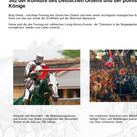
Sitz der Komture des Deutschen Ordens und der polni
Könige
Burg Gniew - mächtige Festung des Deutschen Ordens und einer seiner wichtigsten strategischen Ko
Denn von hier aus wurde die Schifffahrt auf der Weichsel überwacht.
Heute wird die alte Festung mit zahlreichen Living-History-Events, die "Zeitreisen in die Vergangenhei
ermöglichen, wieder zum Leben erweckt ...
Hautnah und Mittendrin - die Bildungsprogramme
Die schönsten Ansichten zum Mitneh
und Events von Gniew ermöglichen den Besuchern
farbige Fotos und Abbildungen präsen
Reisen in die Zeit vor 700 Jahren.
von ihrer schönsten Seite.