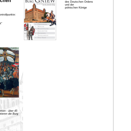
schen
des Deutschen Ordens
und der
polnischen Könige
ntrollpunkte:
t"
men - über 45
tieren die Burg