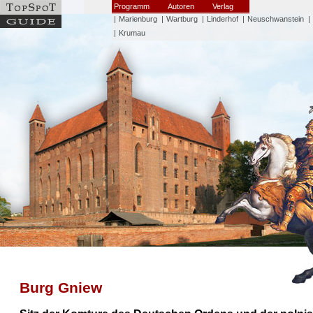
Programm
Autoren
Verlag
|
Marienburg
|
Wartburg
|
Linderhof
|
Neuschwanstein
|
|
Krumau
Burg Gniew