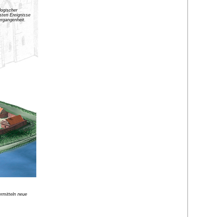
logischer
gsten Ereignisse
Vergangenheit.
rmitteln neue