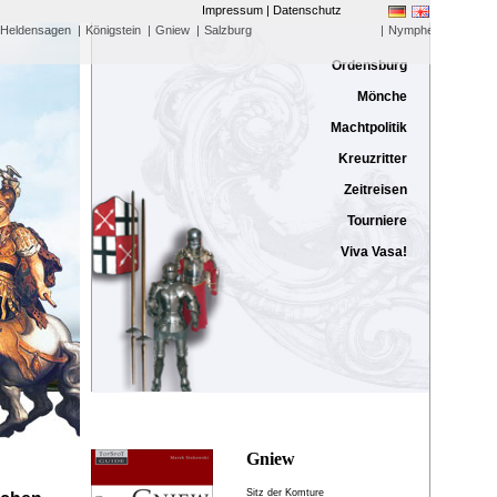
Impressum | Datenschutz
Heldensagen
|
Königstein
|
Gniew
|
Salzburg
|
Nymphenburg
Ordensburg
Mönche
Machtpolitik
Kreuzritter
Zeitreisen
Tourniere
Viva Vasa!
Gniew
Sitz der Komture